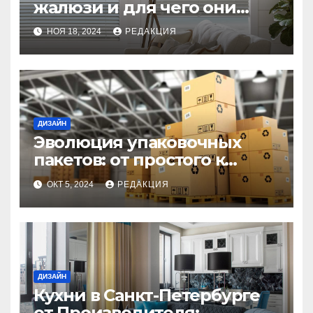
жалюзи и для чего они
используются?
НОЯ 18, 2024
РЕДАКЦИЯ
ДИЗАЙН
Эволюция упаковочных
пакетов: от простого к
инновационному
ОКТ 5, 2024
РЕДАКЦИЯ
ДИЗАЙН
Кухни в Санкт-Петербурге
от Производителя: