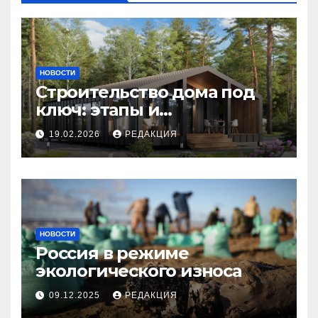
НОВОСТИ
Строительство дома под
ключ: этапы и
планирование бюджета
19.02.2026
РЕДАКЦИЯ
НОВОСТИ
Россия в режиме
экологического износа
09.12.2025
РЕДАКЦИЯ