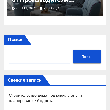
Идеальное Сочетание
СЕН 13, 2024
РЕДАКЦИЯ
Качества и Стиля
Поиск
Поиск
Свежие записи
Строительство дома под ключ: этапы и
планирование бюджета