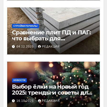
СТРОЙМАТЕРИАЛЫ
Сравнение плит ПД и ПАГ:
что выбрать для
долговечного и прочного
04.12.2025
РЕДАКЦИЯ
покрытия
НОВОСТИ
Выбор ёлки на Новый год
2025: тренды и советы для
идеального праздника
16.10.2025
РЕДАКЦИЯ