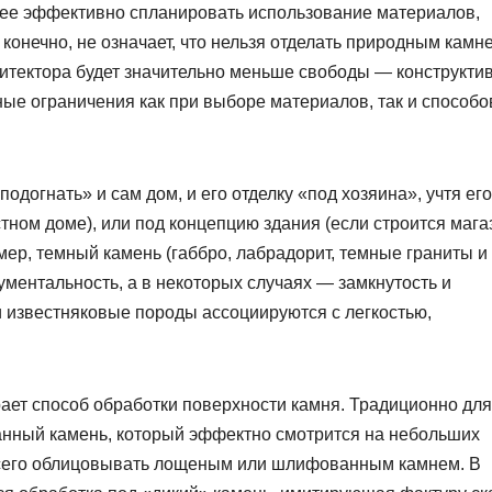
олее эффективно спланировать использование материалов,
 конечно, не означает, что нельзя отделать природным камн
рхитектора будет значительно меньше свободы — конструкти
ые ограничения как при выборе материалов, так и способо
догнать» и сам дом, и его отделку «под хозяина», учтя его
стном доме), или под концепцию здания (если строится мага
имер, темный камень (габбро, лабрадорит, темные граниты и
ментальность, а в некоторых случаях — замкнутость и
и известняковые породы ассоциируются с легкостью,
рает способ обработки поверхности камня. Традиционно для
анный камень, который эффектно смотрится на небольших
сего облицовывать лощеным или шлифованным камнем. В