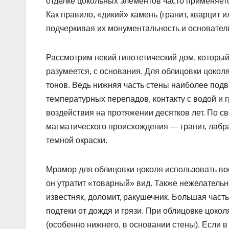
отделке цокольных элементов часто применяет
Как правило, «дикий» камень (гранит, кварцит
подчеркивая их монументальность и основател
Рассмотрим некий гипотетический дом, который
разумеется, с основания. Для облицовки цокол
тонов. Ведь нижняя часть стены наиболее под
температурных перепадов, контакту с водой и 
воздействия на протяжении десятков лет. По с
магматического происхождения — гранит, лабра
темной окраски.
Мрамор для облицовки цоколя использовать воо
он утратит «товарный» вид. Также нежелатель
известняк, доломит, ракушечник. Большая част
подтеки от дождя и грязи. При облицовке цоко
(особенно нижнего, в основании стены). Если в