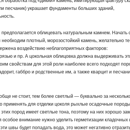
ся обработка под «дикий» камень, имитирующая фактуру ск
 или песчаник) украшает фундаменты больших зданий,
ьность.
 предполагается облицевать натуральным камнем. Начать с
я необходим плотный, морозостойкий камень, желательно т
вержена воздействию неблагоприятных факторов:
грязью и пр. А цокольная облицовка должна выдерживать эт
воим свойствам для этой роли наиболее всего подходят по
дорит, габбро и родственные им, а также кварцит и песчан
бще не стоит, тем более светлый — буквально за несколько
но применять для отделки цоколя рыхлые осадочные пород
ь этих пород имеет светлые тона, поэтому на них хорошо за
ля особое внимание нужно уделить герметизации кладочных
 эти швы будет попадать вода, это может негативно отразит