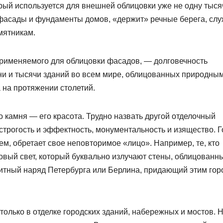
рый используется для внешней облицовки уже не одну тыся
 фасады и фундаменты домов, «держит» речные берега, слу
мятникам.
применяемого для облицовки фасадов, — долговечность
ни и тысячи зданий во всем мире, облицованных природны
 на протяжении столетий.
о камня — его красота. Трудно назвать другой отделочный
строгость и эффектность, монументальность и изящество. Г
м, обретает свое неповторимое «лицо». Например, те, кто
овый свет, который буквально излучают стены, облицованн
итный наряд Петербурга или Берлина, придающий этим го
только в отделке городских зданий, набережных и мостов. 