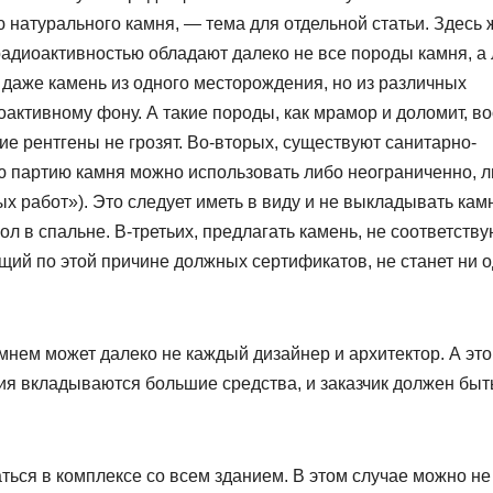
 натурального камня, — тема для отдельной статьи. Здесь 
адиоактивностью обладают далеко не все породы камня, а
м даже камень из одного месторождения, но из различных
оактивному фону. А такие породы, как мрамор и доломит, в
ние рентгены не грозят. Во-вторых, существуют санитарно-
ю партию камня можно использовать либо неограниченно, л
ых работ»). Это следует иметь в виду и не выкладывать ка
ол в спальне. В-третьих, предлагать камень, не соответств
ий по этой причине должных сертификатов, не станет ни 
нем может далеко не каждый дизайнер и архитектор. А это
ния вкладываются большие средства, и заказчик должен быт
ься в комплексе со всем зданием. В этом случае можно не