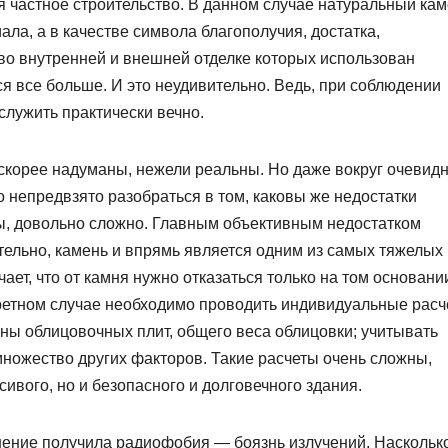
 частное строительство. В данном случае натуральный ка
ала, а в качестве символа благополучия, достатка,
 во внутренней и внешней отделке которых использован
я все больше. И это неудивительно. Ведь, при соблюдении
служить практически вечно.
скорее надуманы, нежели реальны. Но даже вокруг очевид
о непредвзято разобраться в том, каковы же недостатки
ы, довольно сложно. Главным объективным недостатком
ительно, камень и впрямь является одним из самых тяжелых
ает, что от камня нужно отказаться только на том основании
кретном случае необходимо проводить индивидуальные расч
ны облицовочных плит, общего веса облицовки; учитывать
множество других факторов. Такие расчеты очень сложны,
ивого, но и безопасного и долговечного здания.
нение получила радиофобия — боязнь излучений. Наскольк