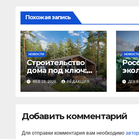
Похожая запись
НОВОСТИ
НОВОСТ
Строительство
Рос
дома под ключ:
эко
этапы и
изн
ФЕВ 19, 2026
РЕДАКЦИЯ
ДЕК 9
планирование
бюджета
Добавить комментарий
Для отправки комментария вам необходимо
автор