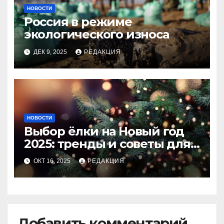
НОВОСТИ
Россия в режиме
экологического износа
ДЕК 9, 2025
РЕДАКЦИЯ
НОВОСТИ
Выбор ёлки на Новый год
2025: тренды и советы для
идеального праздника
ОКТ 16, 2025
РЕДАКЦИЯ
Добавить комментарий