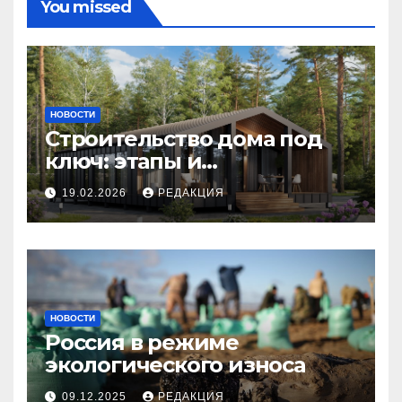
You missed
НОВОСТИ
Строительство дома под
ключ: этапы и
планирование бюджета
19.02.2026
РЕДАКЦИЯ
НОВОСТИ
Россия в режиме
экологического износа
09.12.2025
РЕДАКЦИЯ