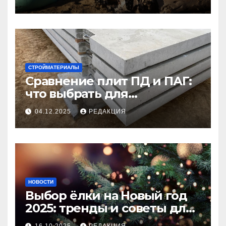
СТРОЙМАТЕРИАЛЫ
Сравнение плит ПД и ПАГ:
что выбрать для
долговечного и прочного
04.12.2025
РЕДАКЦИЯ
покрытия
НОВОСТИ
Выбор ёлки на Новый год
2025: тренды и советы для
идеального праздника
16.10.2025
РЕДАКЦИЯ