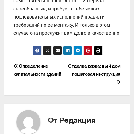
самостоятельно произвести, – материал
своеобразный, и требует к себе четких
последовательных исполнений правил и
требований по ее монтажу. И только в этом
случае она прослужит вам долго и качественно.
Навигация
Определение
Отделка каркасный дом
капитальности зданий
пошаговая инструкция
по
записям
От
Редакция