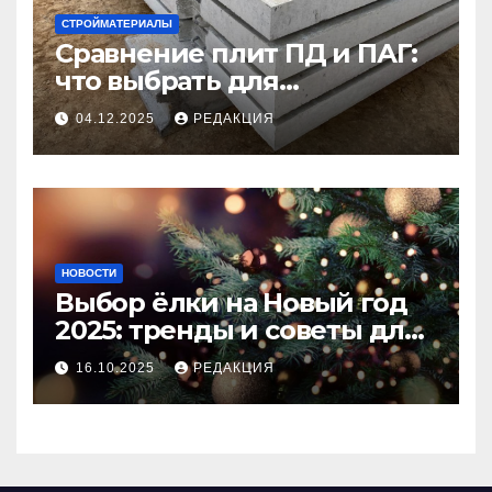
СТРОЙМАТЕРИАЛЫ
Сравнение плит ПД и ПАГ:
что выбрать для
долговечного и прочного
04.12.2025
РЕДАКЦИЯ
покрытия
НОВОСТИ
Выбор ёлки на Новый год
2025: тренды и советы для
идеального праздника
16.10.2025
РЕДАКЦИЯ