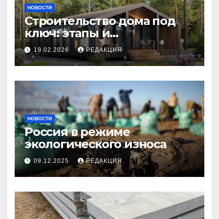
НОВОСТИ
Строительство дома под
ключ: этапы и
планирование бюджета
19.02.2026
РЕДАКЦИЯ
НОВОСТИ
Россия в режиме
экологического износа
09.12.2025
РЕДАКЦИЯ