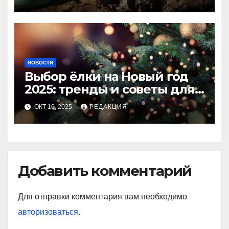
НОВОСТИ
Выбор ёлки на Новый год
2025: тренды и советы для
идеального праздника
ОКТ 16, 2025
РЕДАКЦИЯ
Добавить комментарий
Для отправки комментария вам необходимо
авторизоваться
.