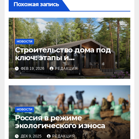
Похожая запись
НОВОСТИ
Строительство дома под
ключ: этапы и
планирование бюджета
ФЕВ 19, 2026
РЕДАКЦИЯ
НОВОСТИ
Россия в режиме
экологического износа
ДЕК 9, 2025
РЕДАКЦИЯ