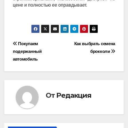
цене и полностью ее оправдывает.
Навигация
Покупаем
Как выбрать семена
подержанный
брокколи
по
автомобиль
записям
От
Редакция