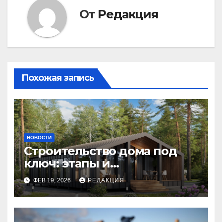
От
Редакция
Похожая запись
НОВОСТИ
Строительство дома под
ключ: этапы и
планирование бюджета
ФЕВ 19, 2026
РЕДАКЦИЯ