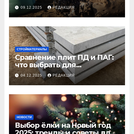
09.12.2025
РЕДАКЦИЯ
СТРОЙМАТЕРИАЛЫ
Сравнение плит ПД и ПАГ:
что выбрать для
долговечного и прочного
04.12.2025
РЕДАКЦИЯ
покрытия
НОВОСТИ
Выбор ёлки на Новый год
2025: тренды и советы для