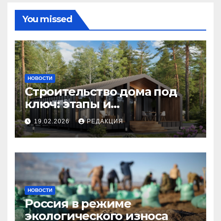
You missed
НОВОСТИ
Строительство дома под
ключ: этапы и
планирование бюджета
19.02.2026
РЕДАКЦИЯ
НОВОСТИ
Россия в режиме
экологического износа