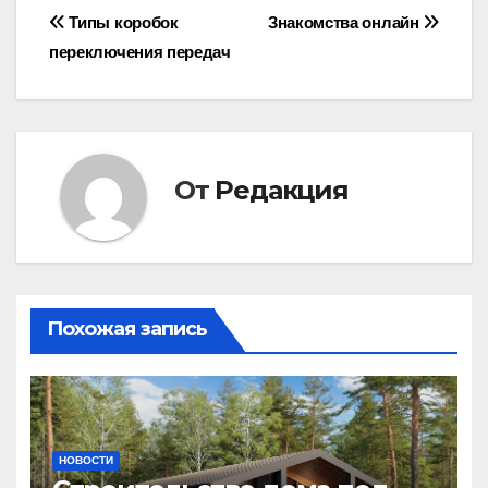
Навигация
Типы коробок
Знакомства онлайн
переключения передач
по
записям
От
Редакция
Похожая запись
НОВОСТИ