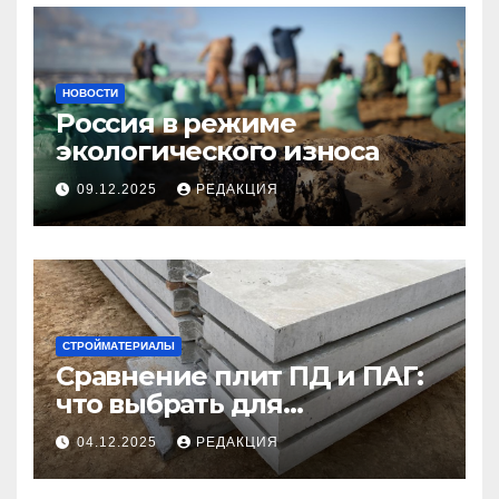
НОВОСТИ
Россия в режиме
экологического износа
09.12.2025
РЕДАКЦИЯ
СТРОЙМАТЕРИАЛЫ
Сравнение плит ПД и ПАГ:
что выбрать для
долговечного и прочного
04.12.2025
РЕДАКЦИЯ
покрытия