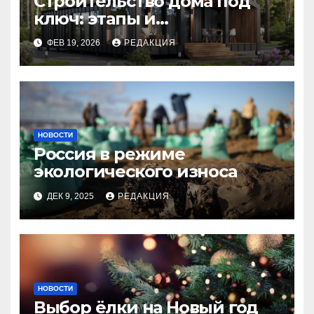
Строительство дома под
ключ: этапы и
планирование бюджета
ФЕВ 19, 2026
РЕДАКЦИЯ
НОВОСТИ
Россия в режиме
экологического износа
ДЕК 9, 2025
РЕДАКЦИЯ
НОВОСТИ
Выбор ёлки на Новый год