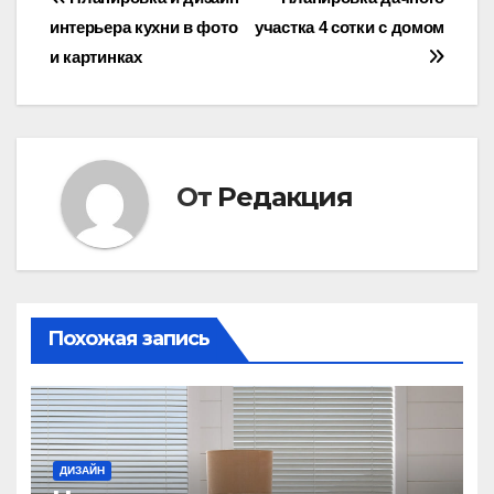
Навигация
интерьера кухни в фото
участка 4 сотки с домом
по
и картинках
записям
От
Редакция
Похожая запись
ДИЗАЙН