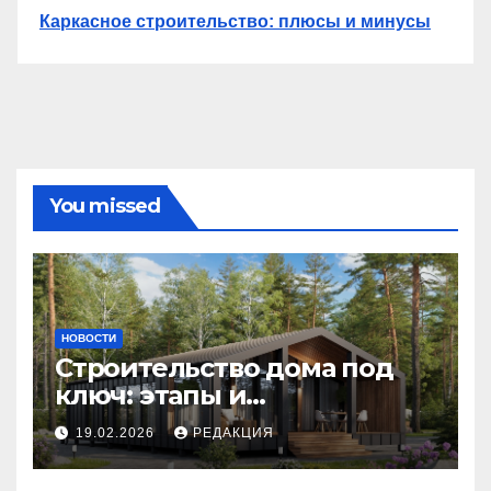
Каркасное строительство: плюсы и минусы
You missed
НОВОСТИ
Строительство дома под
ключ: этапы и
планирование бюджета
19.02.2026
РЕДАКЦИЯ