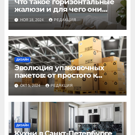
Что такое горизонтальные
жалюзи и для чего они
используются?
НОЯ 18, 2024
РЕДАКЦИЯ
ДИЗАЙН
Эволюция упаковочных
пакетов: от простого к
инновационному
ОКТ 5, 2024
РЕДАКЦИЯ
ДИЗАЙН
Кухни в Санкт-Петербурге