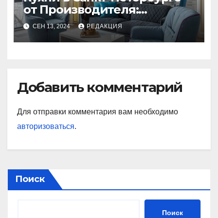
от Производителя:
Идеальное Сочетание
СЕН 13, 2024
РЕДАКЦИЯ
Качества и Стиля
Добавить комментарий
Для отправки комментария вам необходимо
авторизоваться
.
Поиск
Поиск