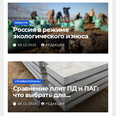
НОВОСТИ
Россия в режиме
экологического износа
09.12.2025
РЕДАКЦИЯ
СТРОЙМАТЕРИАЛЫ
Сравнение плит ПД и ПАГ:
что выбрать для
долговечного и прочного
04.12.2025
РЕДАКЦИЯ
покрытия