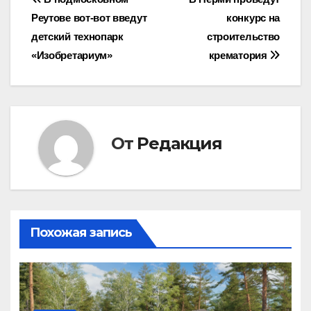
Навигация
Реутове вот-вот введут
конкурс на
по
детский технопарк
строительство
записям
«Изобретариум»
крематория
От
Редакция
Похожая запись