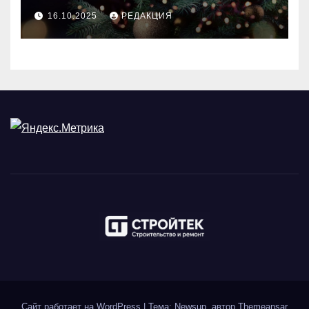
идеального праздника
16.10.2025
РЕДАКЦИЯ
Сайт работает на WordPress
|
Тема: Newsup, автор
Themeansar