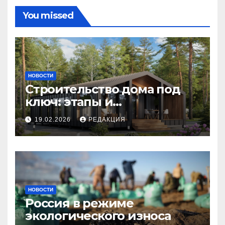
You missed
НОВОСТИ
Строительство дома под
ключ: этапы и
планирование бюджета
19.02.2026
РЕДАКЦИЯ
НОВОСТИ
Россия в режиме
экологического износа