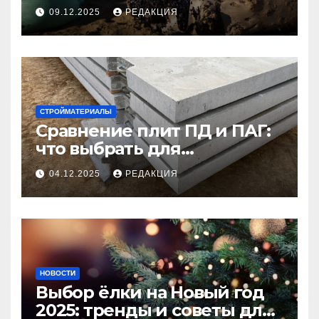
09.12.2025
РЕДАКЦИЯ
СТРОЙМАТЕРИАЛЫ
Сравнение плит ПД и ПАГ:
что выбрать для
долговечного и прочного
04.12.2025
РЕДАКЦИЯ
покрытия
НОВОСТИ
Выбор ёлки на Новый год
2025: тренды и советы для