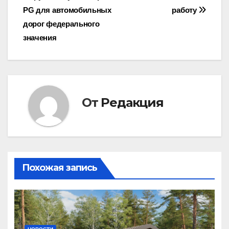
по
PG для автомобильных
работу
записям
дорог федерального
значения
От
Редакция
Похожая запись