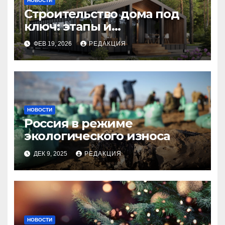
НОВОСТИ
Строительство дома под
ключ: этапы и
планирование бюджета
ФЕВ 19, 2026
РЕДАКЦИЯ
НОВОСТИ
Россия в режиме
экологического износа
ДЕК 9, 2025
РЕДАКЦИЯ
НОВОСТИ