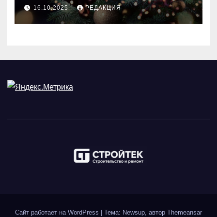
идеального праздника
16.10.2025
РЕДАКЦИЯ
Сайт работает на WordPress
|
Тема: Newsup, автор
Themeansar