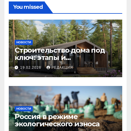
You missed
НОВОСТИ
Строительство дома под
ключ: этапы и
планирование бюджета
19.02.2026
РЕДАКЦИЯ
НОВОСТИ
Россия в режиме
экологического износа