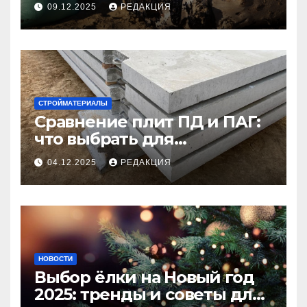
09.12.2025
РЕДАКЦИЯ
СТРОЙМАТЕРИАЛЫ
Сравнение плит ПД и ПАГ:
что выбрать для
долговечного и прочного
04.12.2025
РЕДАКЦИЯ
покрытия
НОВОСТИ
Выбор ёлки на Новый год
2025: тренды и советы для