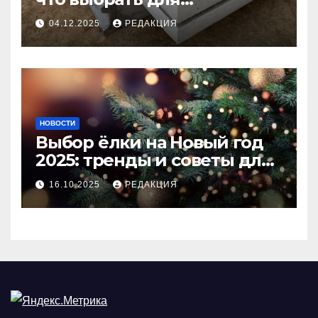
долговечного и прочного
04.12.2025
РЕДАКЦИЯ
покрытия
НОВОСТИ
Выбор ёлки на Новый год
2025: тренды и советы для
идеального праздника
16.10.2025
РЕДАКЦИЯ