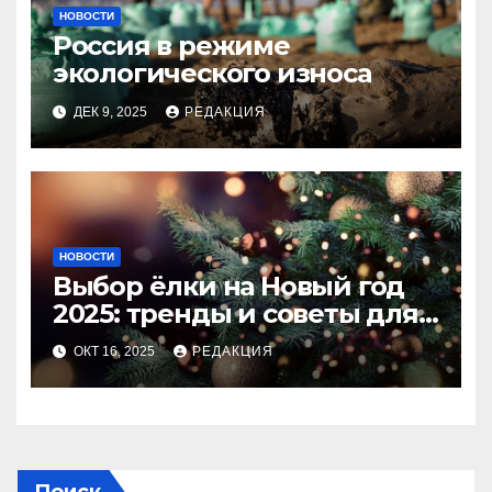
НОВОСТИ
Россия в режиме
экологического износа
ДЕК 9, 2025
РЕДАКЦИЯ
НОВОСТИ
Выбор ёлки на Новый год
2025: тренды и советы для
идеального праздника
ОКТ 16, 2025
РЕДАКЦИЯ
Поиск