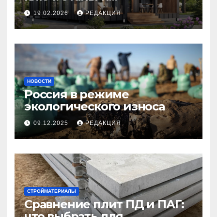
планирование бюджета
19.02.2026
РЕДАКЦИЯ
НОВОСТИ
Россия в режиме
экологического износа
09.12.2025
РЕДАКЦИЯ
СТРОЙМАТЕРИАЛЫ
Сравнение плит ПД и ПАГ:
что выбрать для