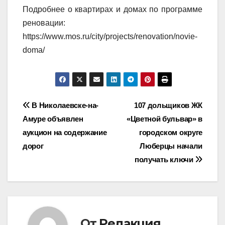
Подробнее о квартирах и домах по программе
реновации:
https://www.mos.ru/city/projects/renovation/novie-
doma/
Навигация
В Николаевске-на-
107 дольщиков ЖК
Амуре объявлен
«Цветной бульвар» в
по
аукцион на содержание
городском округе
записям
дорог
Люберцы начали
получать ключи
От
Редакция