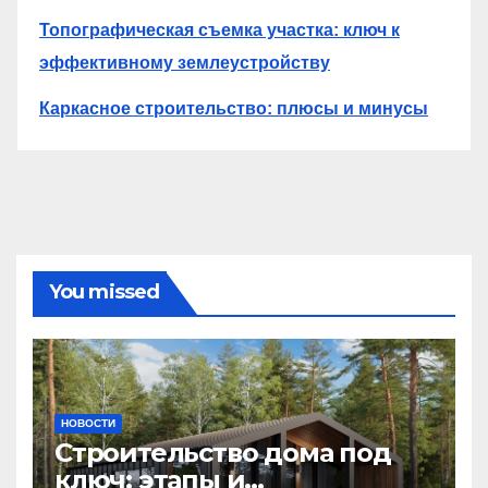
Топографическая съемка участка: ключ к
эффективному землеустройству
Каркасное строительство: плюсы и минусы
You missed
НОВОСТИ
Строительство дома под
ключ: этапы и