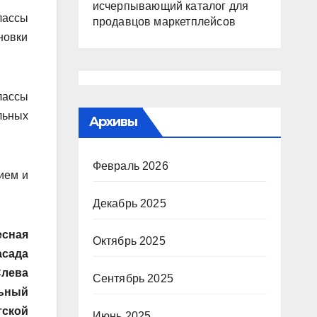
исчерпывающий каталог для
лассы
продавцов маркетплейсов
новки
лассы
льных
Архивы
Февраль 2026
ием и
Декабрь 2025
есная
Октябрь 2025
асада
Слева
Сентябрь 2025
льный
тской
Июнь 2025