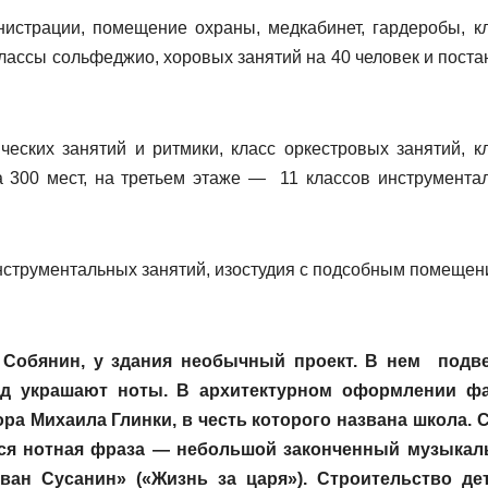
истрации, помещение охраны, медкабинет, гардеробы, к
лассы сольфеджио, хоровых занятий на 40 человек и поста
еских занятий и ритмики, класс оркестровых занятий, к
а 300 мест, на третьем этаже — 11 классов инструмента
нструментальных занятий, изостудия с подсобным помещен
Собянин, у здания необычный проект. В нем подв
сад украшают ноты. В архитектурном оформлении ф
а Михаила Глинки, в честь которого названа школа. 
ится нотная фраза — небольшой законченный музыка
ан Сусанин» («Жизнь за царя»).
Строительство де