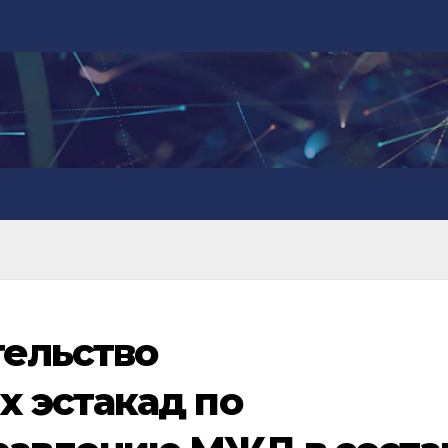
тельство
 эстакад по