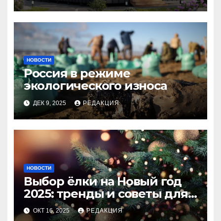
НОВОСТИ
Россия в режиме
экологического износа
ДЕК 9, 2025
РЕДАКЦИЯ
НОВОСТИ
Выбор ёлки на Новый год
2025: тренды и советы для
идеального праздника
ОКТ 16, 2025
РЕДАКЦИЯ