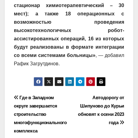
стационар химиотерапевтический – 30
мест); а также 18 операционных с
возможностью проведения
высокотехнологичных робот-
ассистированных операций, 16 из которых
будут реализованы в формате интеграции
со всеми системами больницы»
, — добавил
Рафик Загрутдинов.
Навигация
Где в Западном
Автодорогу от
округе завершается
Шипуново до Курьи
по
строительство
обновят к осени 2023
записям
многофункционального
года
комплекса