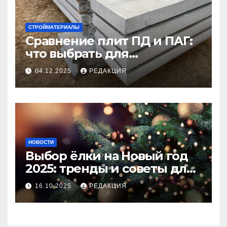
СТРОЙМАТЕРИАЛЫ
Сравнение плит ПД и ПАГ:
что выбрать для
долговечного и прочного
04.12.2025
РЕДАКЦИЯ
покрытия
НОВОСТИ
Выбор ёлки на Новый год
2025: тренды и советы для
идеального праздника
16.10.2025
РЕДАКЦИЯ