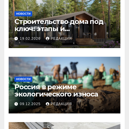
НОВОСТИ
Строительство дома под
ключ: этапы и
планирование бюджета
19.02.2026
РЕДАКЦИЯ
НОВОСТИ
Россия в режиме
экологического износа
09.12.2025
РЕДАКЦИЯ