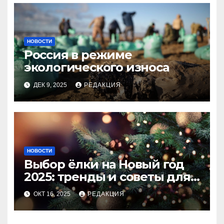
НОВОСТИ
Россия в режиме
экологического износа
ДЕК 9, 2025
РЕДАКЦИЯ
НОВОСТИ
Выбор ёлки на Новый год
2025: тренды и советы для
идеального праздника
ОКТ 16, 2025
РЕДАКЦИЯ