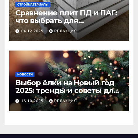
СТРОЙМАТЕРИАЛЫ
Сравнение плит ПД и ПАГ:
что выбрать для
долговечного и прочного
04.12.2025
РЕДАКЦИЯ
покрытия
НОВОСТИ
Выбор ёлки на Новый год
2025: тренды и советы для
идеального праздника
16.10.2025
РЕДАКЦИЯ