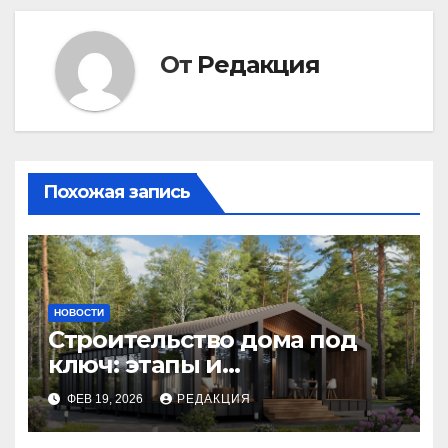
От
Редакция
Похожая запись
НОВОСТИ
Строительство дома под
ключ: этапы и
планирование бюджета
ФЕВ 19, 2026
РЕДАКЦИЯ