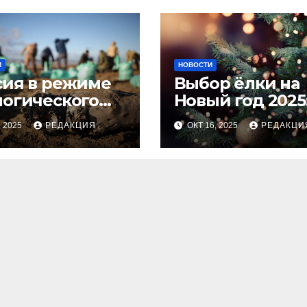
И
НОВОСТИ
сия в режиме
Выбор ёлки на
логического
Новый год 2025
оса
тренды и сове
, 2025
РЕДАКЦИЯ
ОКТ 16, 2025
РЕДАКЦИ
для идеальног
праздника