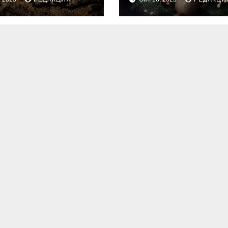
для идеальног
праздника