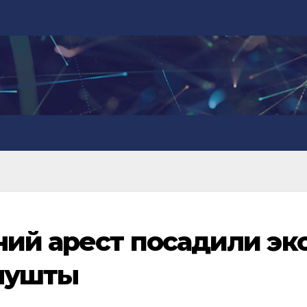
ний арест посадили экс
лушты