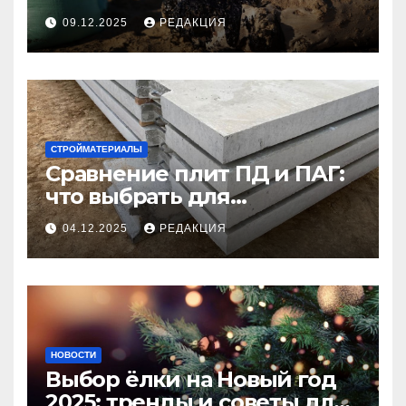
09.12.2025
РЕДАКЦИЯ
СТРОЙМАТЕРИАЛЫ
Сравнение плит ПД и ПАГ:
что выбрать для
долговечного и прочного
04.12.2025
РЕДАКЦИЯ
покрытия
НОВОСТИ
Выбор ёлки на Новый год
2025: тренды и советы для