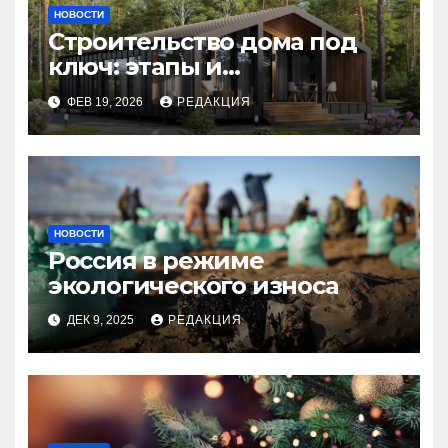
НОВОСТИ
Строительство дома под
ключ: этапы и
планирование бюджета
ФЕВ 19, 2026
РЕДАКЦИЯ
НОВОСТИ
Россия в режиме
экологического износа
ДЕК 9, 2025
РЕДАКЦИЯ