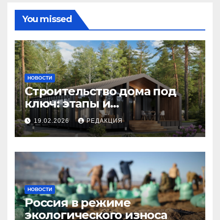
You missed
НОВОСТИ
Строительство дома под
ключ: этапы и
планирование бюджета
19.02.2026
РЕДАКЦИЯ
НОВОСТИ
Россия в режиме
экологического износа