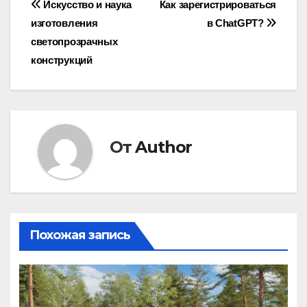
Навигация
Искусство и наука
Как зарегистрироваться
изготовления
в ChatGPT?
по
светопрозрачных
записям
конструкций
От
Author
Похожая запись