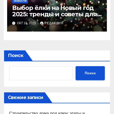
НОВОСТИ
Выбор ёлки на Новый год
2025: тренды и советы для
идеального праздника
ОКТ 16, 2025
РЕДАКЦИЯ
Поиск
Поиск
Свежие записи
Строительство дома под ключ: этапы и