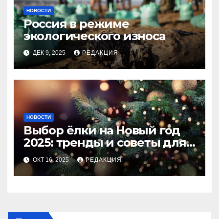
НОВОСТИ
Россия в режиме
экологического износа
ДЕК 9, 2025
РЕДАКЦИЯ
НОВОСТИ
Выбор ёлки на Новый год
2025: тренды и советы для
идеального праздника
ОКТ 16, 2025
РЕДАКЦИЯ