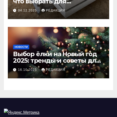
что выбрать для
долговечного и прочного
04.12.2025
РЕДАКЦИЯ
покрытия
НОВОСТИ
Выбор ёлки на Новый год
2025: тренды и советы для
идеального праздника
16.10.2025
РЕДАКЦИЯ