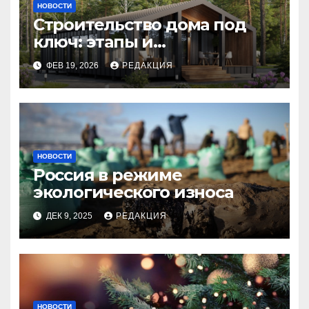
НОВОСТИ
Строительство дома под
ключ: этапы и
планирование бюджета
ФЕВ 19, 2026
РЕДАКЦИЯ
НОВОСТИ
Россия в режиме
экологического износа
ДЕК 9, 2025
РЕДАКЦИЯ
НОВОСТИ