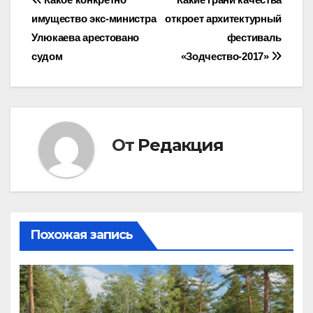
Навигация
имущество экс-министра
откроет архитектурный
по
Улюкаева арестовано
фестиваль
записям
судом
«Зодчество-2017»
От
Редакция
Похожая запись