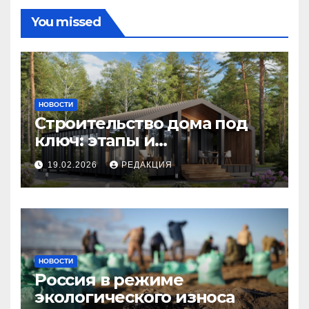
You missed
НОВОСТИ
Строительство дома под
ключ: этапы и
планирование бюджета
19.02.2026
РЕДАКЦИЯ
НОВОСТИ
Россия в режиме
экологического износа