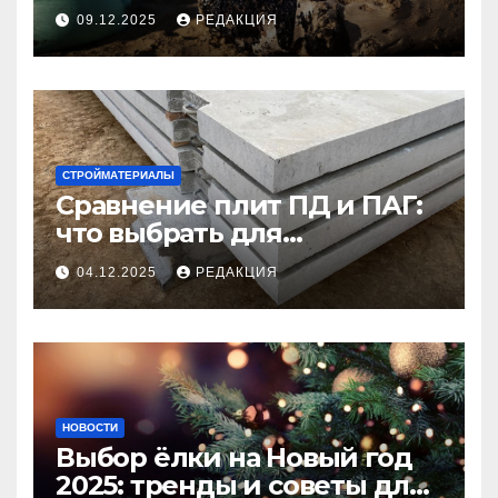
09.12.2025
РЕДАКЦИЯ
СТРОЙМАТЕРИАЛЫ
Сравнение плит ПД и ПАГ:
что выбрать для
долговечного и прочного
04.12.2025
РЕДАКЦИЯ
покрытия
НОВОСТИ
Выбор ёлки на Новый год
2025: тренды и советы для