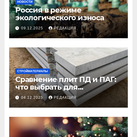
НОВОСТИ
Россия в режиме
экологического износа
09.12.2025
РЕДАКЦИЯ
СТРОЙМАТЕРИАЛЫ
Сравнение плит ПД и ПАГ:
что выбрать для
долговечного и прочного
04.12.2025
РЕДАКЦИЯ
покрытия