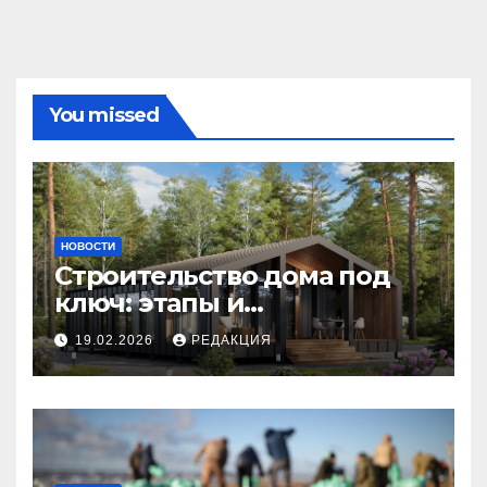
You missed
НОВОСТИ
Строительство дома под
ключ: этапы и
планирование бюджета
19.02.2026
РЕДАКЦИЯ