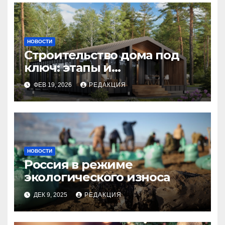
НОВОСТИ
Строительство дома под
ключ: этапы и
планирование бюджета
ФЕВ 19, 2026
РЕДАКЦИЯ
НОВОСТИ
Россия в режиме
экологического износа
ДЕК 9, 2025
РЕДАКЦИЯ