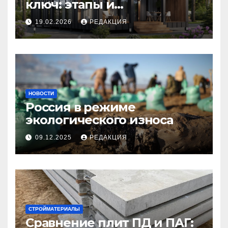
ключ: этапы и
планирование бюджета
19.02.2026
РЕДАКЦИЯ
НОВОСТИ
Россия в режиме
экологического износа
09.12.2025
РЕДАКЦИЯ
СТРОЙМАТЕРИАЛЫ
Сравнение плит ПД и ПАГ: