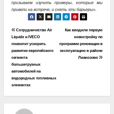
призываем изучить примеры, которые мы
привели на встрече, и снять эти барьеры».
Навигация
Сотрудничество Air
Как вводили первую
Liquide и IVECO
новостройку по
по
позволит ускорить
программе реновации в
записям
развитие европейского
эксплуатацию в районе
сегмента
Лианозово
большегрузных
автомобилей на
водородных топливных
элементах