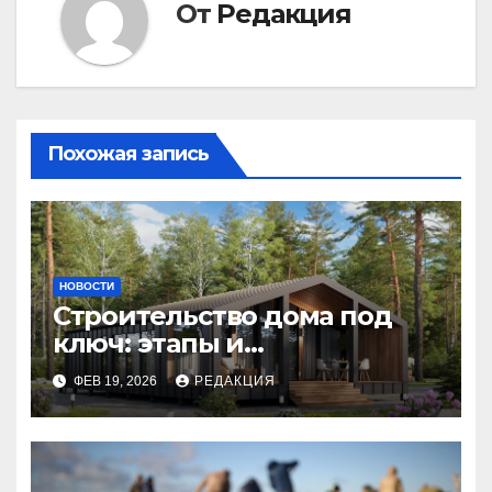
От
Редакция
Похожая запись
НОВОСТИ
Строительство дома под
ключ: этапы и
планирование бюджета
ФЕВ 19, 2026
РЕДАКЦИЯ