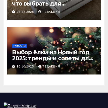
что выбрать для
долговечного и прочного
04.12.2025
РЕДАКЦИЯ
покрытия
НОВОСТИ
Выбор ёлки на Новый год
2025: тренды и советы для
идеального праздника
16.10.2025
РЕДАКЦИЯ