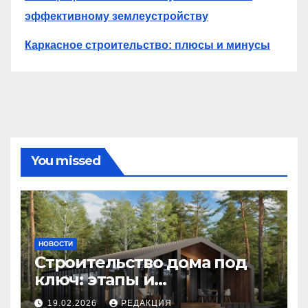
эффективному землеустройству
Каркасное строительство: плюсы и минусы
You missed
НОВОСТИ
Строительство дома под
ключ: этапы и
планирование бюджета
19.02.2026
РЕДАКЦИЯ