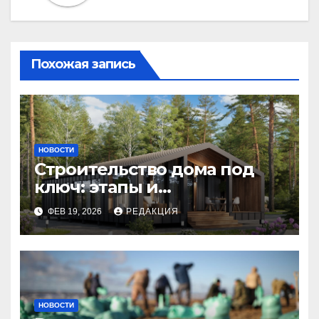
Похожая запись
НОВОСТИ
Строительство дома под
ключ: этапы и
планирование бюджета
ФЕВ 19, 2026
РЕДАКЦИЯ
НОВОСТИ