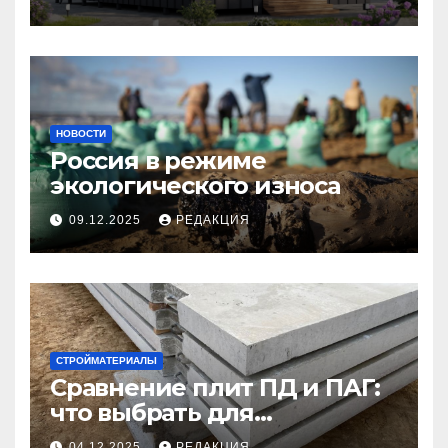
НОВОСТИ
Россия в режиме
экологического износа
09.12.2025
РЕДАКЦИЯ
СТРОЙМАТЕРИАЛЫ
Сравнение плит ПД и ПАГ:
что выбрать для
долговечного и прочного
04.12.2025
РЕДАКЦИЯ