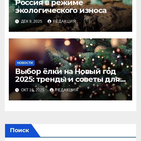
Россия в режиме
экологического износа
ДЕК 9, 2025
РЕДАКЦИЯ
НОВОСТИ
Выбор ёлки на Новый год
2025: тренды и советы для
идеального праздника
ОКТ 16, 2025
РЕДАКЦИЯ
Поиск