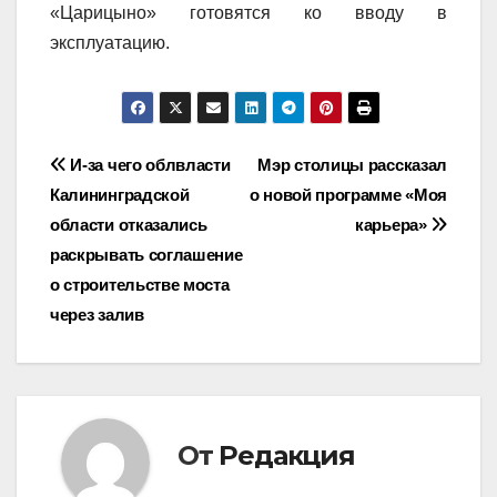
«Царицыно» готовятся ко вводу в
эксплуатацию.
Навигация
И-за чего облвласти
Мэр столицы рассказал
Калининградской
о новой программе «Моя
по
области отказались
карьера»
записям
раскрывать соглашение
о строительстве моста
через залив
От
Редакция