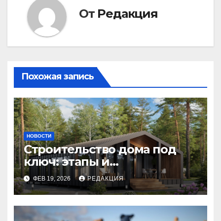
От
Редакция
Похожая запись
НОВОСТИ
Строительство дома под
ключ: этапы и
планирование бюджета
ФЕВ 19, 2026
РЕДАКЦИЯ