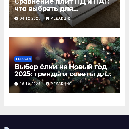
Сравнение плит ПД и ПАГ:
что выбрать для
долговечного и прочного
04.12.2025
РЕДАКЦИЯ
покрытия
НОВОСТИ
Выбор ёлки на Новый год
2025: тренды и советы для
идеального праздника
16.10.2025
РЕДАКЦИЯ