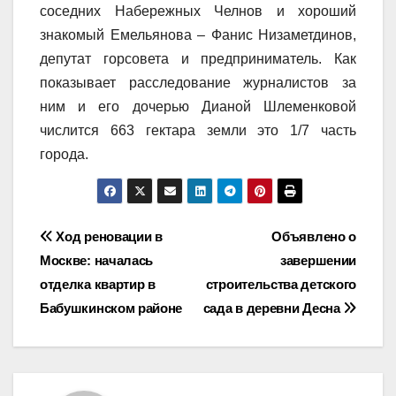
соседних Набережных Челнов и хороший
знакомый Емельянова – Фанис Низаметдинов,
депутат горсовета и предприниматель. Как
показывает расследование журналистов за
ним и его дочерью Дианой Шлеменковой
числится 663 гектара земли это 1/7 часть
города.
Навигация
Ход реновации в
Объявлено о
Москве: началась
завершении
по
отделка квартир в
строительства детского
записям
Бабушкинском районе
сада в деревни Десна