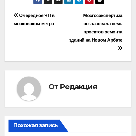
Навигация
Очередное ЧП в
Мосгосэкспертиза
московском метро
согласовала семь
по
проектов ремонта
записям
зданий на Новом Арбате
От
Редакция
Похожая запись