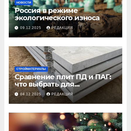
НОВОСТИ
Россия в режиме
экологического износа
09.12.2025
РЕДАКЦИЯ
СТРОЙМАТЕРИАЛЫ
Сравнение плит ПД и ПАГ:
что выбрать для
долговечного и прочного
04.12.2025
РЕДАКЦИЯ
покрытия