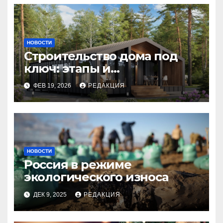
НОВОСТИ
Строительство дома под
ключ: этапы и
планирование бюджета
ФЕВ 19, 2026
РЕДАКЦИЯ
НОВОСТИ
Россия в режиме
экологического износа
ДЕК 9, 2025
РЕДАКЦИЯ