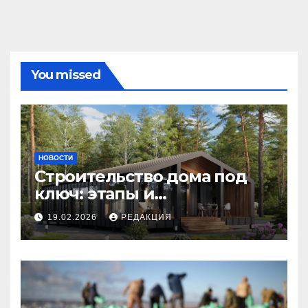
You missed
НОВОСТИ
Строительство дома под
ключ: этапы и
планирование бюджета
19.02.2026
РЕДАКЦИЯ