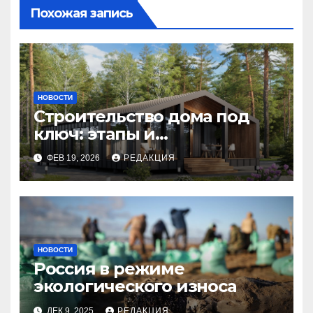
Похожая запись
НОВОСТИ
Строительство дома под
ключ: этапы и
планирование бюджета
ФЕВ 19, 2026
РЕДАКЦИЯ
НОВОСТИ
Россия в режиме
экологического износа
ДЕК 9, 2025
РЕДАКЦИЯ