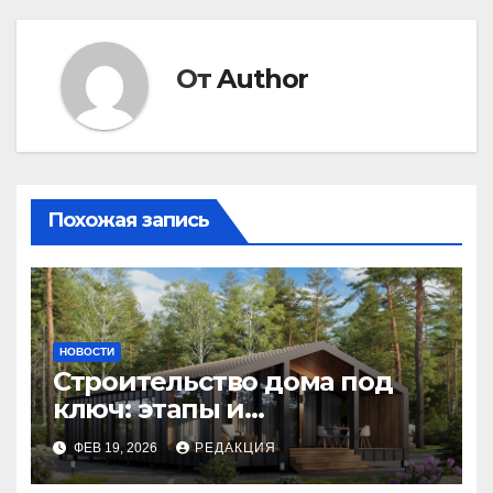
От
Author
Похожая запись
НОВОСТИ
Строительство дома под
ключ: этапы и
планирование бюджета
ФЕВ 19, 2026
РЕДАКЦИЯ