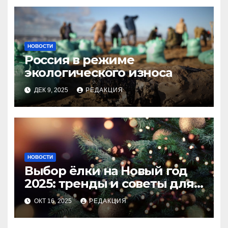
НОВОСТИ
Россия в режиме
экологического износа
ДЕК 9, 2025
РЕДАКЦИЯ
НОВОСТИ
Выбор ёлки на Новый год
2025: тренды и советы для
идеального праздника
ОКТ 16, 2025
РЕДАКЦИЯ