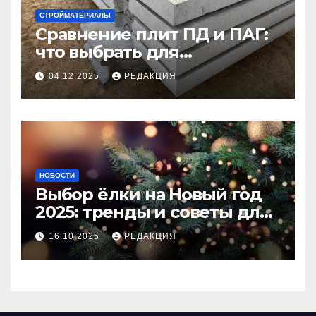
СТРОЙМАТЕРИАЛЫ
Сравнение плит ПД и ПАГ:
что выбрать для
долговечного и прочного
04.12.2025
РЕДАКЦИЯ
покрытия
НОВОСТИ
Выбор ёлки на Новый год
2025: тренды и советы для
идеального праздника
16.10.2025
РЕДАКЦИЯ