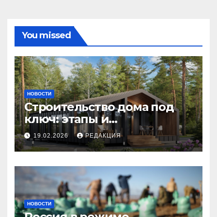
You missed
НОВОСТИ
Строительство дома под
ключ: этапы и
планирование бюджета
19.02.2026
РЕДАКЦИЯ
НОВОСТИ
Россия в режиме