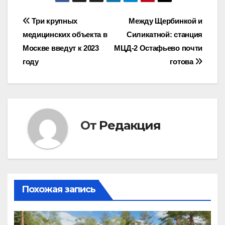
Навигация
Три крупных
Между Щербинкой и
медицинских объекта в
Силикатной: станция
по
Москве введут к 2023
МЦД-2 Остафьево почти
записям
году
готова
От
Редакция
Похожая запись