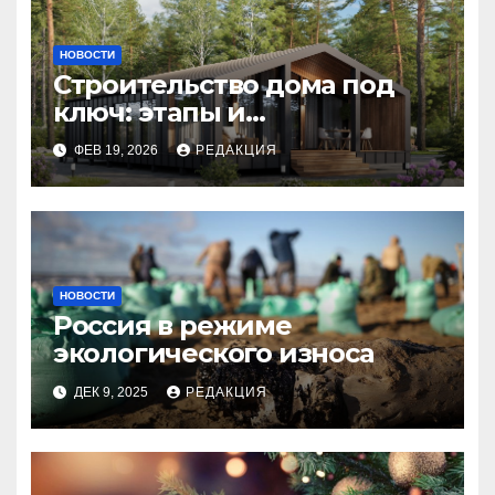
НОВОСТИ
Строительство дома под
ключ: этапы и
планирование бюджета
ФЕВ 19, 2026
РЕДАКЦИЯ
НОВОСТИ
Россия в режиме
экологического износа
ДЕК 9, 2025
РЕДАКЦИЯ