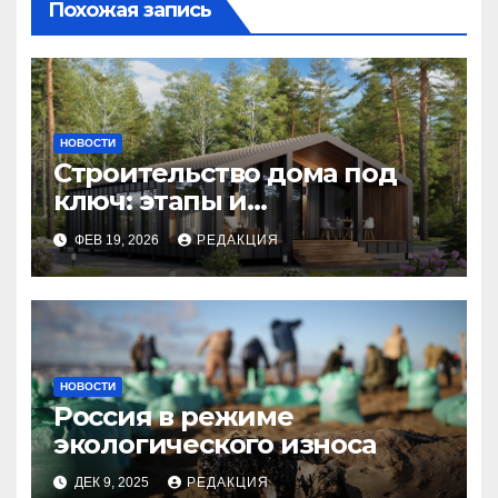
Похожая запись
НОВОСТИ
Строительство дома под
ключ: этапы и
планирование бюджета
ФЕВ 19, 2026
РЕДАКЦИЯ
НОВОСТИ
Россия в режиме
экологического износа
ДЕК 9, 2025
РЕДАКЦИЯ