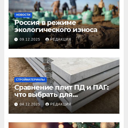
НОВОСТИ
Россия в режиме
экологического износа
09.12.2025
РЕДАКЦИЯ
СТРОЙМАТЕРИАЛЫ
Сравнение плит ПД и ПАГ:
что выбрать для
долговечного и прочного
04.12.2025
РЕДАКЦИЯ
покрытия