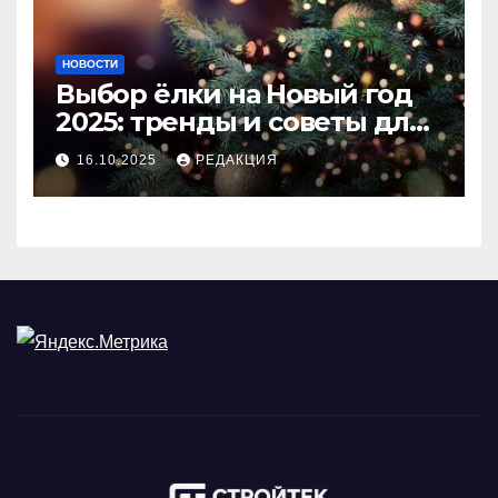
НОВОСТИ
Выбор ёлки на Новый год
2025: тренды и советы для
идеального праздника
16.10.2025
РЕДАКЦИЯ