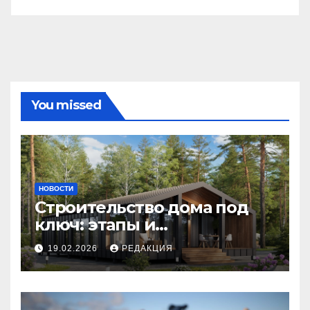
You missed
НОВОСТИ
Строительство дома под
ключ: этапы и
планирование бюджета
19.02.2026
РЕДАКЦИЯ