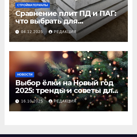
СТРОЙМАТЕРИАЛЫ
Сравнение плит ПД и ПАГ:
что выбрать для
долговечного и прочного
04.12.2025
РЕДАКЦИЯ
покрытия
НОВОСТИ
Выбор ёлки на Новый год
2025: тренды и советы для
идеального праздника
16.10.2025
РЕДАКЦИЯ