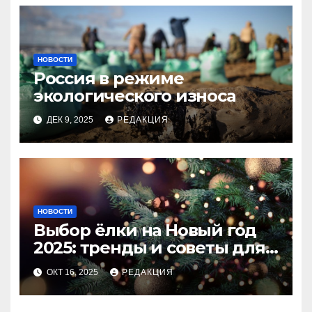
НОВОСТИ
Россия в режиме
экологического износа
ДЕК 9, 2025
РЕДАКЦИЯ
НОВОСТИ
Выбор ёлки на Новый год
2025: тренды и советы для
идеального праздника
ОКТ 16, 2025
РЕДАКЦИЯ