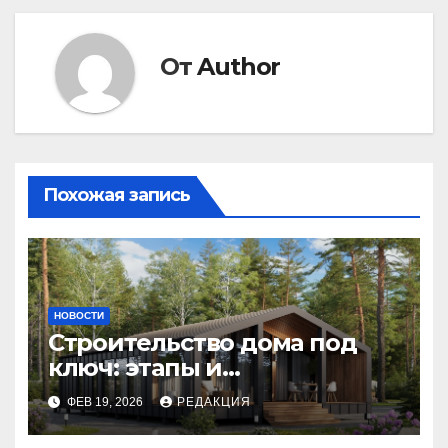
От
Author
Похожая запись
НОВОСТИ
Строительство дома под
ключ: этапы и
планирование бюджета
ФЕВ 19, 2026
РЕДАКЦИЯ