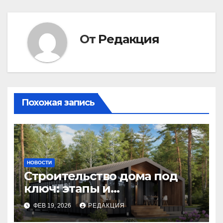
От
Редакция
Похожая запись
НОВОСТИ
Строительство дома под
ключ: этапы и
планирование бюджета
ФЕВ 19, 2026
РЕДАКЦИЯ