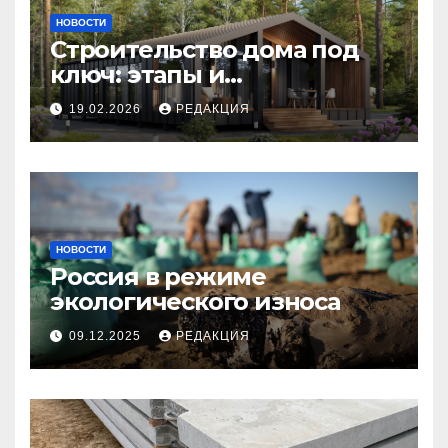
НОВОСТИ
Строительство дома под
ключ: этапы и
планирование бюджета
19.02.2026
РЕДАКЦИЯ
НОВОСТИ
Россия в режиме
экологического износа
09.12.2025
РЕДАКЦИЯ