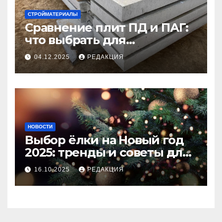
СТРОЙМАТЕРИАЛЫ
Сравнение плит ПД и ПАГ:
что выбрать для
долговечного и прочного
04.12.2025
РЕДАКЦИЯ
покрытия
НОВОСТИ
Выбор ёлки на Новый год
2025: тренды и советы для
идеального праздника
16.10.2025
РЕДАКЦИЯ