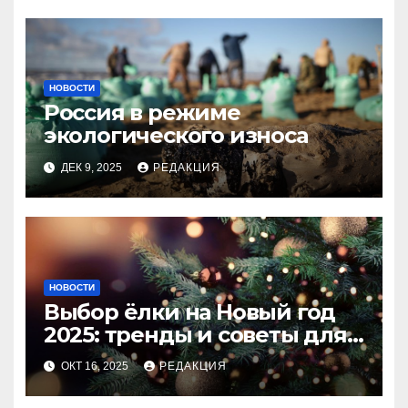
НОВОСТИ
Россия в режиме
экологического износа
ДЕК 9, 2025
РЕДАКЦИЯ
НОВОСТИ
Выбор ёлки на Новый год
2025: тренды и советы для
идеального праздника
ОКТ 16, 2025
РЕДАКЦИЯ