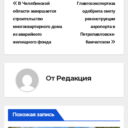
Навигация
В Челябинской
Главгосэкспертиза
области завершается
одобрила смету
по
строительство
реконструкции
записям
многоквартирного дома
аэропорта в
из аварийного
Петропавловске-
жилищного фонда
Камчатском
От
Редакция
Похожая запись