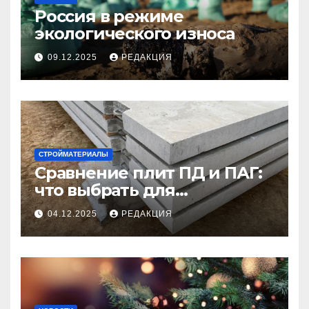
Россия в режиме
экологического износа
09.12.2025
РЕДАКЦИЯ
СТРОЙМАТЕРИАЛЫ
Сравнение плит ПД и ПАГ:
что выбрать для
долговечного и прочного
04.12.2025
РЕДАКЦИЯ
покрытия