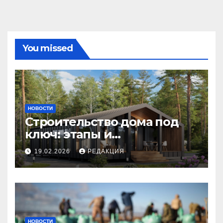
You missed
НОВОСТИ
Строительство дома под
ключ: этапы и
планирование бюджета
19.02.2026
РЕДАКЦИЯ
НОВОСТИ