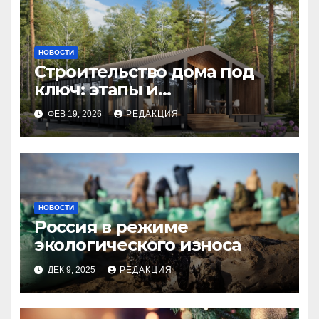
НОВОСТИ
Строительство дома под
ключ: этапы и
планирование бюджета
ФЕВ 19, 2026
РЕДАКЦИЯ
НОВОСТИ
Россия в режиме
экологического износа
ДЕК 9, 2025
РЕДАКЦИЯ