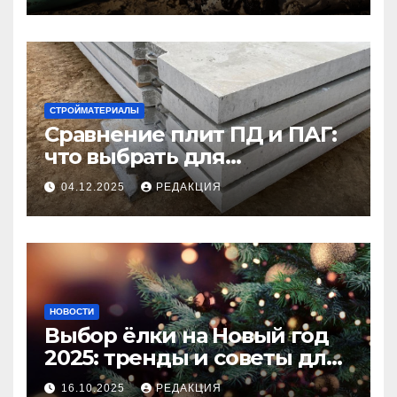
СТРОЙМАТЕРИАЛЫ
Сравнение плит ПД и ПАГ:
что выбрать для
долговечного и прочного
04.12.2025
РЕДАКЦИЯ
покрытия
НОВОСТИ
Выбор ёлки на Новый год
2025: тренды и советы для
идеального праздника
16.10.2025
РЕДАКЦИЯ