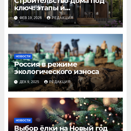
Строительство дома под
ключ: этапы и
планирование бюджета
ФЕВ 19, 2026
РЕДАКЦИЯ
НОВОСТИ
Россия в режиме
экологического износа
ДЕК 9, 2025
РЕДАКЦИЯ
НОВОСТИ
Выбор ёлки на Новый год