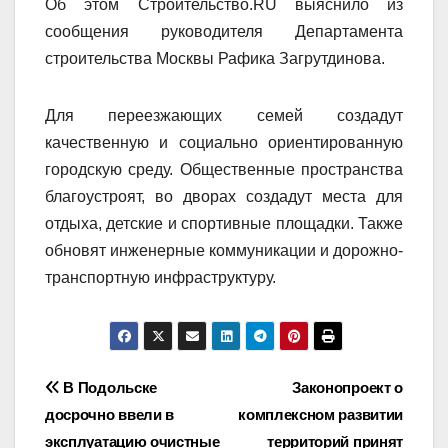
Об этом Строительство.
RU
выяснило из
сообщения руководителя Департамента
строительства Москвы Рафика Загрутдинова.
Для переезжающих семей создадут
качественную и социально ориентированную
городскую среду.
Общественные пространства
благоустроят, во дворах создадут места для
отдыха, детские и спортивные площадки.
Также
обновят инженерные коммуникации и дорожно-
транспортную инфраструктуру.
Навигация
В Подольске
Законопроект о
досрочно ввели в
комплексном развитии
по
эксплуатацию очистные
территорий принят