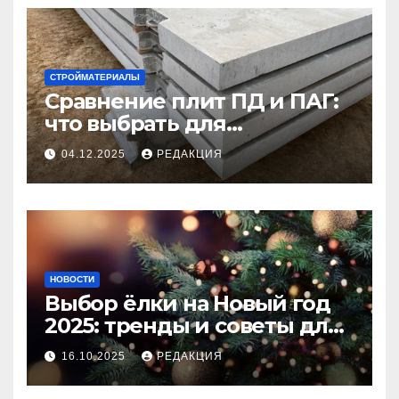
СТРОЙМАТЕРИАЛЫ
Сравнение плит ПД и ПАГ:
что выбрать для
долговечного и прочного
04.12.2025
РЕДАКЦИЯ
покрытия
НОВОСТИ
Выбор ёлки на Новый год
2025: тренды и советы для
идеального праздника
16.10.2025
РЕДАКЦИЯ