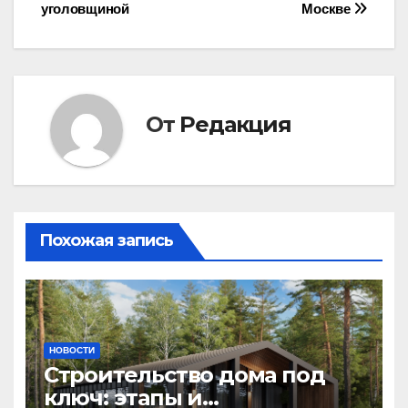
записям
уголовщиной
Москве
От
Редакция
Похожая запись
НОВОСТИ
Строительство дома под
ключ: этапы и