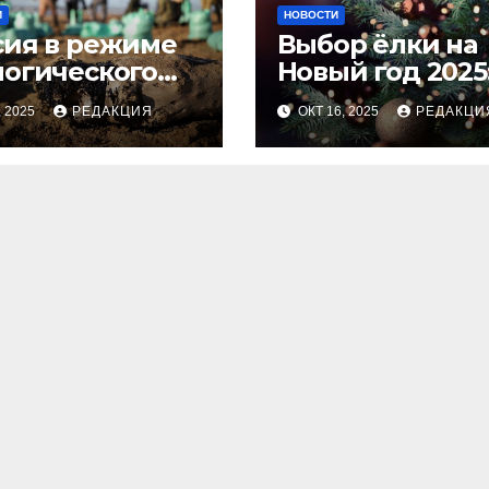
И
НОВОСТИ
сия в режиме
Выбор ёлки на
логического
Новый год 2025
оса
тренды и сове
, 2025
РЕДАКЦИЯ
ОКТ 16, 2025
РЕДАКЦИ
для идеальног
праздника