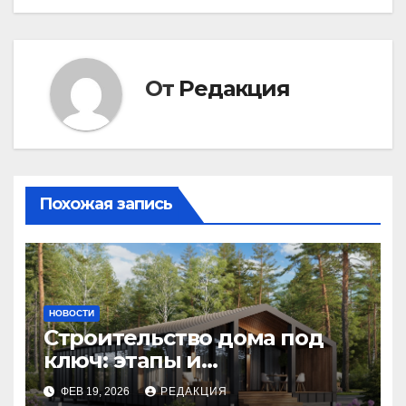
От
Редакция
Похожая запись
НОВОСТИ
Строительство дома под
ключ: этапы и
планирование бюджета
ФЕВ 19, 2026
РЕДАКЦИЯ