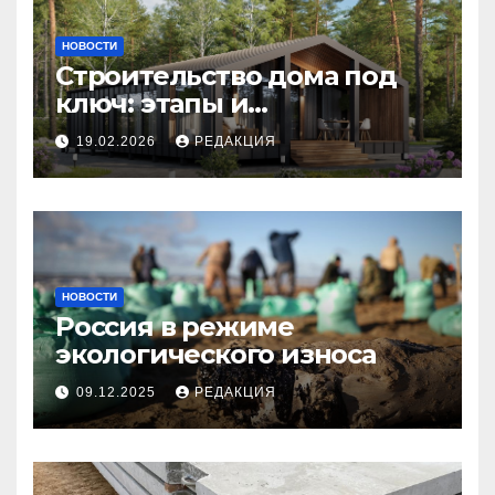
НОВОСТИ
Строительство дома под
ключ: этапы и
планирование бюджета
19.02.2026
РЕДАКЦИЯ
НОВОСТИ
Россия в режиме
экологического износа
09.12.2025
РЕДАКЦИЯ