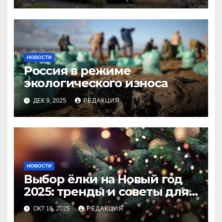
НОВОСТИ
Россия в режиме
экологического износа
ДЕК 9, 2025
РЕДАКЦИЯ
НОВОСТИ
Выбор ёлки на Новый год
2025: тренды и советы для
идеального праздника
ОКТ 16, 2025
РЕДАКЦИЯ