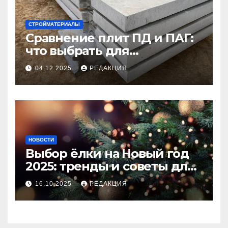
СТРОЙМАТЕРИАЛЫ
Сравнение плит ПД и ПАГ:
что выбрать для
долговечного и прочного
04.12.2025
РЕДАКЦИЯ
покрытия
НОВОСТИ
Выбор ёлки на Новый год
2025: тренды и советы для
идеального праздника
16.10.2025
РЕДАКЦИЯ