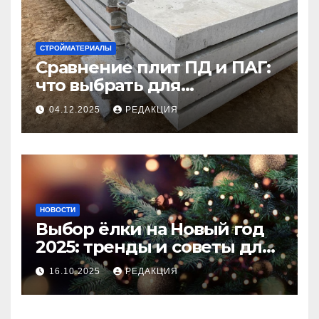
СТРОЙМАТЕРИАЛЫ
Сравнение плит ПД и ПАГ:
что выбрать для
долговечного и прочного
04.12.2025
РЕДАКЦИЯ
покрытия
НОВОСТИ
Выбор ёлки на Новый год
2025: тренды и советы для
идеального праздника
16.10.2025
РЕДАКЦИЯ