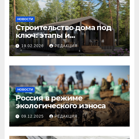
НОВОСТИ
Строительство дома под
ключ: этапы и
планирование бюджета
19.02.2026
РЕДАКЦИЯ
НОВОСТИ
Россия в режиме
экологического износа
09.12.2025
РЕДАКЦИЯ