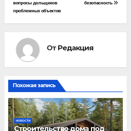
записям
вопросы дольщиков
безопасность
проблемных объектов
От
Редакция
Похожая запись
НОВОСТИ
Строительство дома под