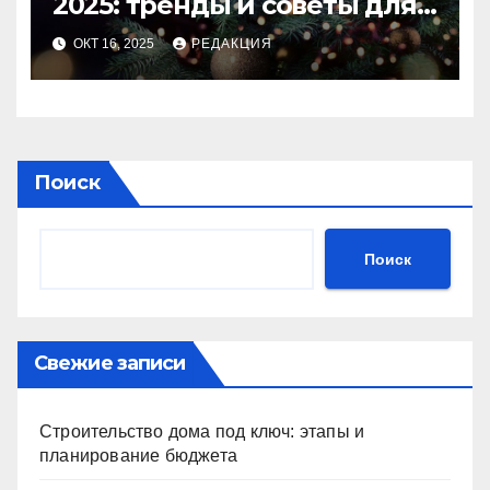
2025: тренды и советы для
идеального праздника
ОКТ 16, 2025
РЕДАКЦИЯ
Поиск
Поиск
Свежие записи
Строительство дома под ключ: этапы и
планирование бюджета