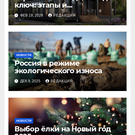
ключ: этапы и
планирование бюджета
ФЕВ 19, 2026
РЕДАКЦИЯ
НОВОСТИ
Россия в режиме
экологического износа
ДЕК 9, 2025
РЕДАКЦИЯ
НОВОСТИ
Выбор ёлки на Новый год