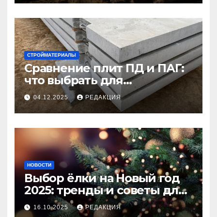
СТРОЙМАТЕРИАЛЫ
Сравнение плит ПД и ПАГ:
что выбрать для
долговечного и прочного
04.12.2025
РЕДАКЦИЯ
покрытия
НОВОСТИ
Выбор ёлки на Новый год
2025: тренды и советы для
идеального праздника
16.10.2025
РЕДАКЦИЯ