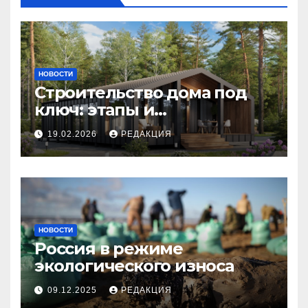
НОВОСТИ
Строительство дома под
ключ: этапы и
планирование бюджета
19.02.2026
РЕДАКЦИЯ
НОВОСТИ
Россия в режиме
экологического износа
09.12.2025
РЕДАКЦИЯ