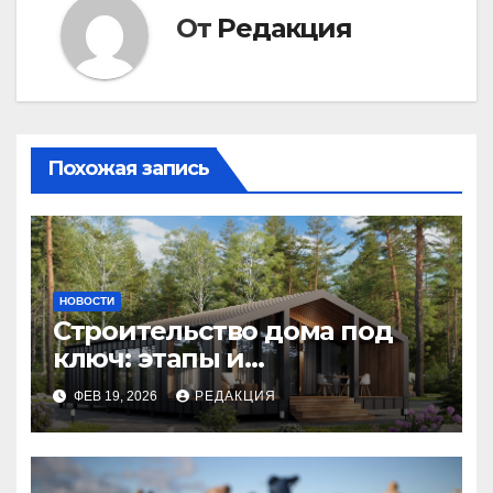
От
Редакция
Похожая запись
НОВОСТИ
Строительство дома под
ключ: этапы и
планирование бюджета
ФЕВ 19, 2026
РЕДАКЦИЯ