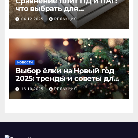
Сравнение плит ПД и ПАГ:
что выбрать для
долговечного и прочного
04.12.2025
РЕДАКЦИЯ
покрытия
НОВОСТИ
Выбор ёлки на Новый год
2025: тренды и советы для
идеального праздника
16.10.2025
РЕДАКЦИЯ