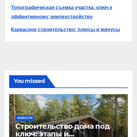
Топографическая съемка участка: ключ к
эффективному землеустройству
Каркасное строительство: плюсы и минусы
You missed
НОВОСТИ
Строительство дома под
ключ: этапы и