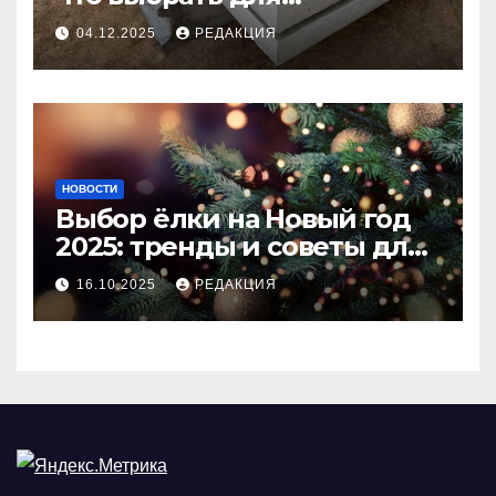
долговечного и прочного
04.12.2025
РЕДАКЦИЯ
покрытия
НОВОСТИ
Выбор ёлки на Новый год
2025: тренды и советы для
идеального праздника
16.10.2025
РЕДАКЦИЯ