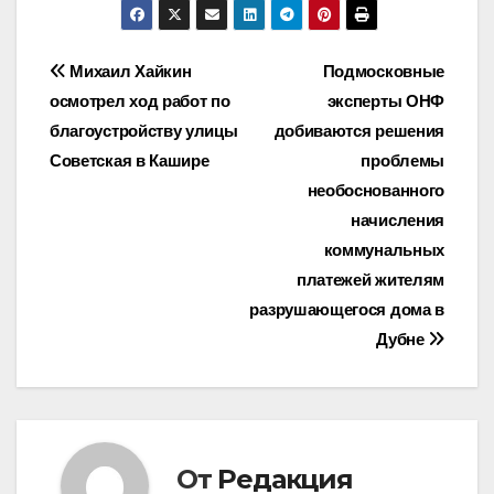
Навигация
Михаил Хайкин
Подмосковные
осмотрел ход работ по
эксперты ОНФ
по
благоустройству улицы
добиваются решения
записям
Советская в Кашире
проблемы
необоснованного
начисления
коммунальных
платежей жителям
разрушающегося дома в
Дубне
От
Редакция