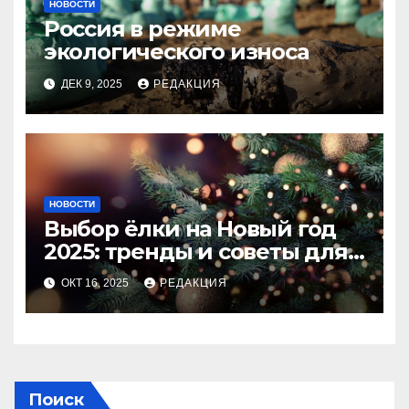
НОВОСТИ
Россия в режиме
экологического износа
ДЕК 9, 2025
РЕДАКЦИЯ
НОВОСТИ
Выбор ёлки на Новый год
2025: тренды и советы для
идеального праздника
ОКТ 16, 2025
РЕДАКЦИЯ
Поиск