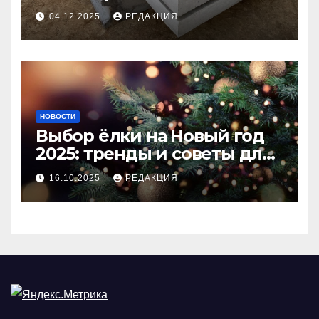
долговечного и прочного
04.12.2025
РЕДАКЦИЯ
покрытия
НОВОСТИ
Выбор ёлки на Новый год
2025: тренды и советы для
идеального праздника
16.10.2025
РЕДАКЦИЯ