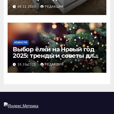
долговечного и прочного
04.12.2025
РЕДАКЦИЯ
покрытия
НОВОСТИ
Выбор ёлки на Новый год
2025: тренды и советы для
идеального праздника
16.10.2025
РЕДАКЦИЯ