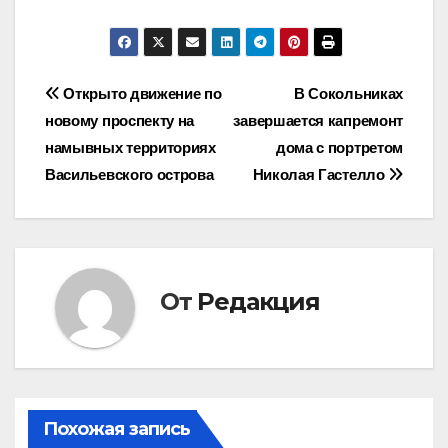
Навигация
Открыто движение по
В Сокольниках
новому проспекту на
завершается капремонт
по
намывных территориях
дома с портретом
записям
Васильевского острова
Николая Гастелло
От
Редакция
Похожая запись