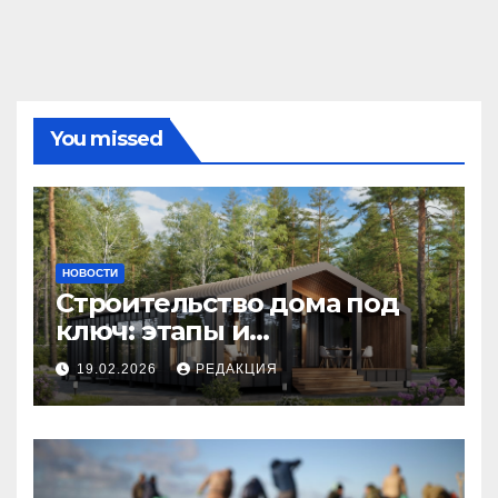
You missed
НОВОСТИ
Строительство дома под
ключ: этапы и
планирование бюджета
19.02.2026
РЕДАКЦИЯ