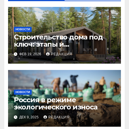
НОВОСТИ
Строительство дома под
ключ: этапы и
планирование бюджета
ФЕВ 19, 2026
РЕДАКЦИЯ
НОВОСТИ
Россия в режиме
экологического износа
ДЕК 9, 2025
РЕДАКЦИЯ