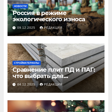
НОВОСТИ
Россия в режиме
экологического износа
09.12.2025
РЕДАКЦИЯ
СТРОЙМАТЕРИАЛЫ
Сравнение плит ПД и ПАГ:
что выбрать для
долговечного и прочного
04.12.2025
РЕДАКЦИЯ
покрытия