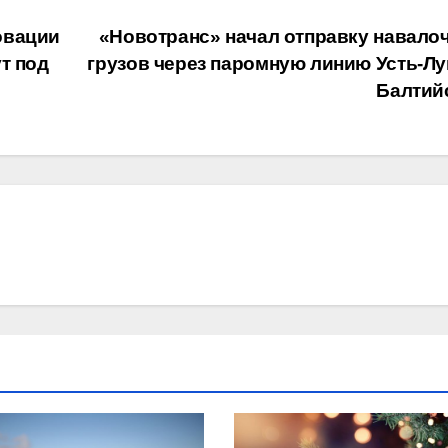
овации
«Новотранс» начал отправку навало
т под
грузов через паромную линию Усть-Лу
Балтий