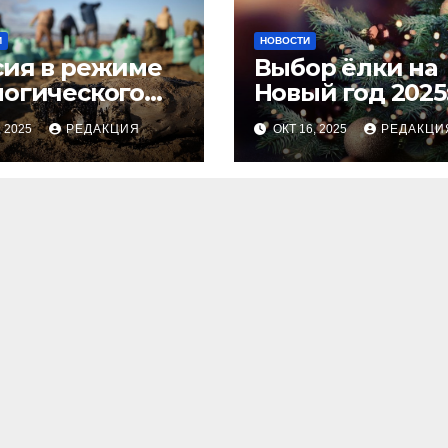
И
НОВОСТИ
сия в режиме
Выбор ёлки на
логического
Новый год 2025
оса
тренды и сове
, 2025
РЕДАКЦИЯ
ОКТ 16, 2025
РЕДАКЦИ
для идеальног
праздника