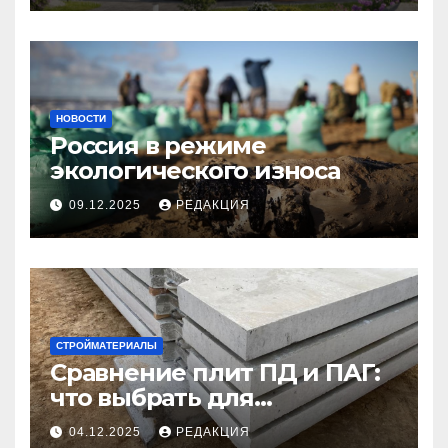
НОВОСТИ
Россия в режиме
экологического износа
09.12.2025
РЕДАКЦИЯ
СТРОЙМАТЕРИАЛЫ
Сравнение плит ПД и ПАГ:
что выбрать для
долговечного и прочного
04.12.2025
РЕДАКЦИЯ
покрытия