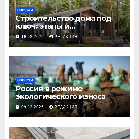
НОВОСТИ
Строительство дома под
ключ: этапы и
планирование бюджета
19.02.2026
РЕДАКЦИЯ
НОВОСТИ
Россия в режиме
экологического износа
09.12.2025
РЕДАКЦИЯ