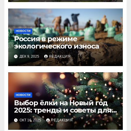
НОВОСТИ
Россия в режиме
экологического износа
ДЕК 9, 2025
РЕДАКЦИЯ
НОВОСТИ
Выбор ёлки на Новый год
2025: тренды и советы для
идеального праздника
ОКТ 16, 2025
РЕДАКЦИЯ