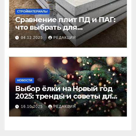
СТРОЙМАТЕРИАЛЫ
Сравнение плит ПД и ПАГ:
что выбрать для
долговечного и прочного
04.12.2025
РЕДАКЦИЯ
покрытия
НОВОСТИ
Выбор ёлки на Новый год
2025: тренды и советы для
идеального праздника
16.10.2025
РЕДАКЦИЯ