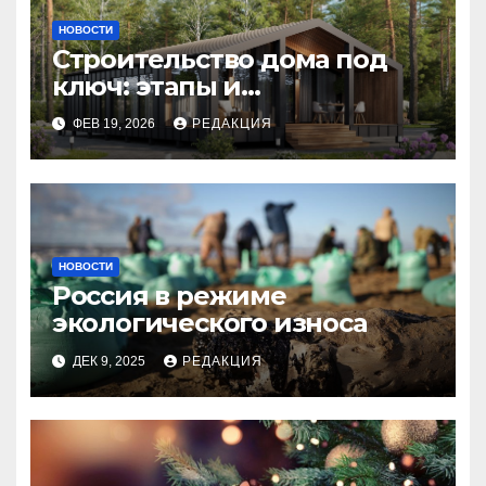
НОВОСТИ
Строительство дома под
ключ: этапы и
планирование бюджета
ФЕВ 19, 2026
РЕДАКЦИЯ
НОВОСТИ
Россия в режиме
экологического износа
ДЕК 9, 2025
РЕДАКЦИЯ