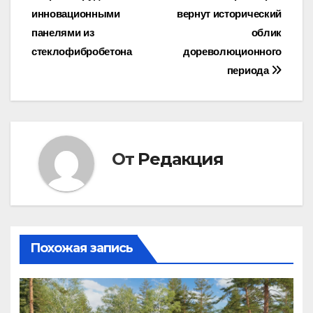
по
инновационными
вернут исторический
записям
панелями из
облик
стеклофибробетона
дореволюционного
периода
От
Редакция
Похожая запись