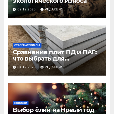
экологического износа
09.12.2025
РЕДАКЦИЯ
СТРОЙМАТЕРИАЛЫ
Сравнение плит ПД и ПАГ:
что выбрать для
долговечного и прочного
04.12.2025
РЕДАКЦИЯ
покрытия
НОВОСТИ
Выбор ёлки на Новый год