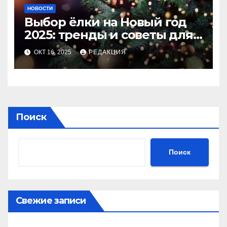
НОВОСТИ
Выбор ёлки на Новый год
2025: тренды и советы для
идеального праздника
ОКТ 16, 2025
РЕДАКЦИЯ
Поиск
Поиск
Свежие записи