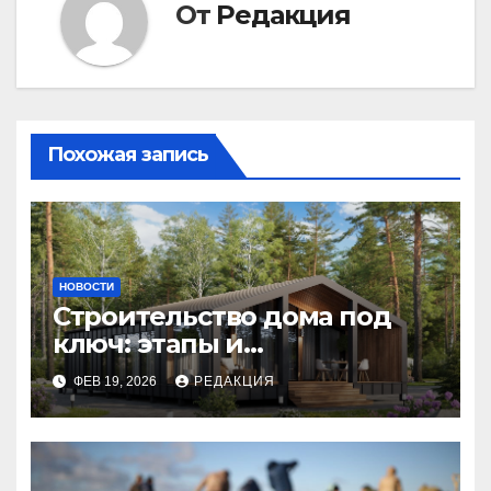
От
Редакция
Похожая запись
НОВОСТИ
Строительство дома под
ключ: этапы и
планирование бюджета
ФЕВ 19, 2026
РЕДАКЦИЯ