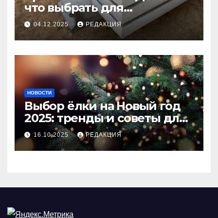
что выбрать для
долговечного и прочного
04.12.2025
РЕДАКЦИЯ
покрытия
НОВОСТИ
Выбор ёлки на Новый год
2025: тренды и советы для
идеального праздника
16.10.2025
РЕДАКЦИЯ