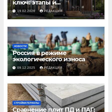
ключ: этапы и
планирование бюджета
19.02.2026
РЕДАКЦИЯ
НОВОСТИ
Россия в режиме
экологического износа
09.12.2025
РЕДАКЦИЯ
СТРОЙМАТЕРИАЛЫ
Сравнение плит ПД и ПАГ: