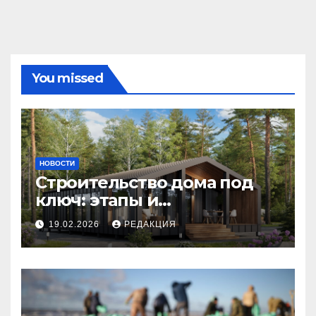
You missed
НОВОСТИ
Строительство дома под
ключ: этапы и
планирование бюджета
19.02.2026
РЕДАКЦИЯ