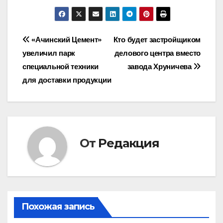
Навигация
«Ачинский Цемент»
Кто будет застройщиком
увеличил парк
делового центра вместо
по
специальной техники
завода Хруничева
записям
для доставки продукции
От
Редакция
Похожая запись