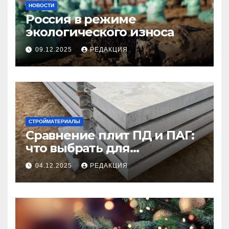
НОВОСТИ
Россия в режиме
экологического износа
09.12.2025
РЕДАКЦИЯ
СТРОЙМАТЕРИАЛЫ
Сравнение плит ПД и ПАГ:
что выбрать для
долговечного и прочного
04.12.2025
РЕДАКЦИЯ
покрытия